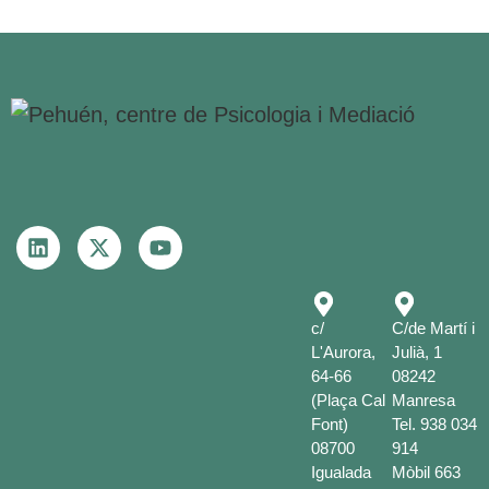
c/
C/de Martí i
L'Aurora,
Julià, 1
64-66
08242
(Plaça Cal
Manresa
Font)
Tel.
938 034
08700
914
Igualada
Mòbil
663