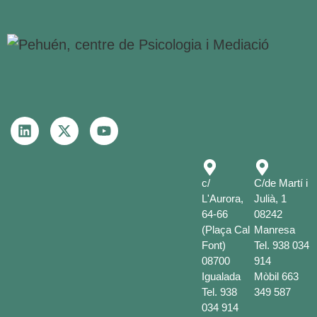
c/
C/de Martí i
L'Aurora,
Julià, 1
64-66
08242
(Plaça Cal
Manresa
Font)
Tel.
938 034
08700
914
Igualada
Mòbil
663
Tel.
938
349 587
034 914