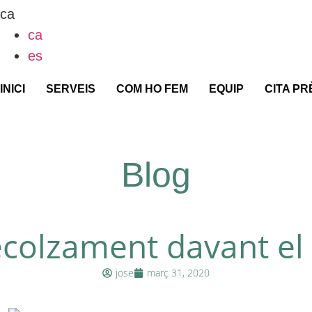
ca
ca
es
INICI
SERVEIS
COM HO FEM
EQUIP
CITA PR
Blog
ecolzament davant el
jose
març 31, 2020