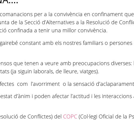
ecomanacions per a la convivència en confinament que
 de la Secció d’Alternatives a la Resolució de Conflicte
ció confinada a tenir una millor convivència.
e gairebé constant amb els nostres familiars o person
sos que tenen a veure amb preocupacions diverses: la s
ats (ja siguin laborals, de lleure, viatges).
efectes com l’avorriment o la sensació d’aclaparament 
stat d’ànim i poden afectar l’actitud i les interaccio
esolució de Conflictes) del
COPC
(Col·legi Oficial de la