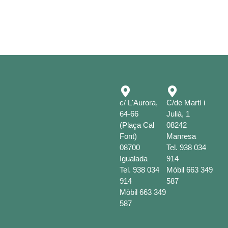
c/ L'Aurora,
C/de Martí i
64-66
Julià, 1
(Plaça Cal
08242
Font)
Manresa
08700
Tel.
938 034
Igualada
914
Tel.
938 034
Mòbil
663 349
914
587
Mòbil
663 349
587