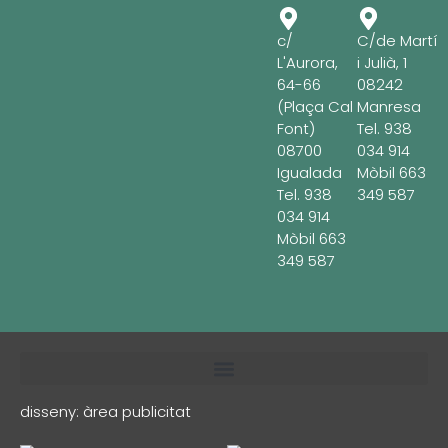
c/
C/de Martí
L'Aurora,
i Julià, 1
64-66
08242
(Plaça Cal
Manresa
Font)
Tel.
938
08700
034 914
Igualada
Mòbil
663
Tel.
938
349 587
034 914
Mòbil
663
349 587
disseny:
àrea publicitat