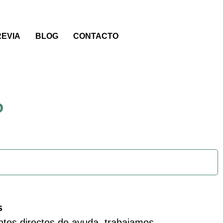
REVIA
BLOG
CONTACTO
?
s
tes directos de ayuda, trabajamos