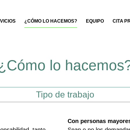
VICIOS
¿CÓMO LO HACEMOS?
EQUIPO
CITA P
¿Cómo lo hacemos
Tipo de trabajo
Con personas mayore
onsabilidad, tanto
Sean o no los demandan