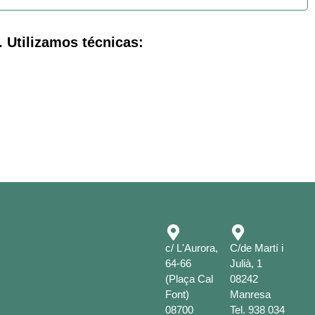
. Utilizamos técnicas:
c/ L'Aurora,
C/de Martí i
64-66
Julià, 1
(Plaça Cal
08242
Font)
Manresa
08700
Tel.
938 034