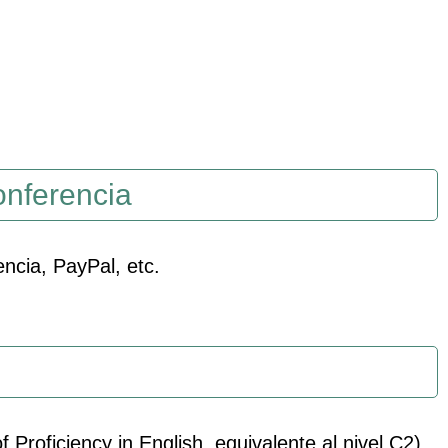
onferencia
encia, PayPal, etc.
Proficiency in English, equivalente al nivel C2)