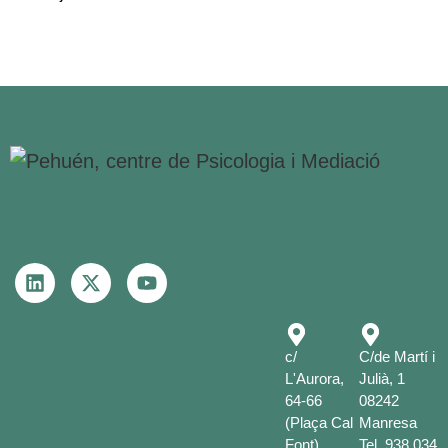
c/
C/de Martí i
L'Aurora,
Julià, 1
64-66
08242
(Plaça Cal
Manresa
Font)
Tel.
938 034