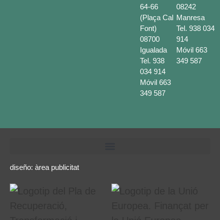
64-66
08242
(Plaça Cal
Manresa
Font)
Tel.
938 034
08700
914
Igualada
Móvil
663
Tel.
938
349 587
034 914
Móvil
663
349 587
diseño:
àrea publicitat