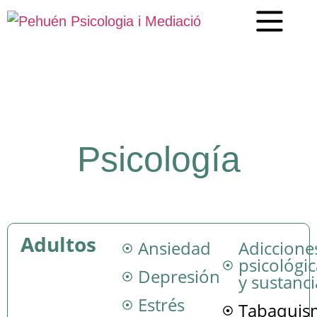
Psicología
Adultos
Ansiedad
Adiccione
psicológic
Depresión
y sustanci
Estrés
Tabaquis