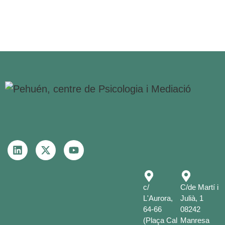
c/
C/de Martí i
L'Aurora,
Julià, 1
64-66
08242
(Plaça Cal
Manresa