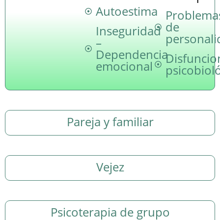
Autoestima
Problema
de
Inseguridad
personali
–
Dependencia
Disfuncio
emocional
psicobiol
Pareja y familiar
Vejez
Psicoterapia de grupo