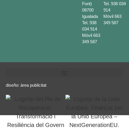
Font)
Tel.
938 034
08700
914
Igualada
Móvil
663
Tel.
938
349 587
034 914
Móvil
663
349 587
diseño:
àrea publicitat