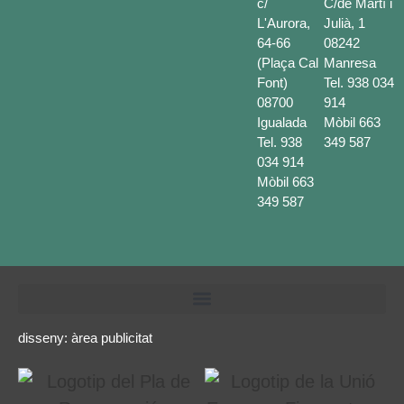
c/
C/de Martí i
L'Aurora,
Julià, 1
64-66
08242
(Plaça Cal
Manresa
Font)
Tel.
938 034
08700
914
Igualada
Mòbil
663
Tel.
938
349 587
034 914
Mòbil
663
349 587
disseny:
àrea publicitat