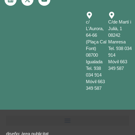
c/
C/de Martí i
L'Aurora,
Julià, 1
64-66
08242
(Plaça Cal
Manresa
Font)
Tel.
938 034
08700
914
Igualada
Móvil
663
Tel.
938
349 587
034 914
Móvil
663
349 587
diseño:
àrea publicitat